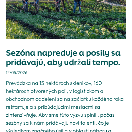
Sezóna napreduje a posily sa
pridávajú, aby udržali tempo.
12/05/2026
Prevádzka na 15 hektároch skleníkov, 160
hektároch otvorených polí, v logistickom a
obchodnom oddelení sa na začiatku každého roka
reštartuje a s pribúdajúcimi mesiacmi sa
zintenzívňuje. Aby sme túto výzvu splnili, počas
sezóny sa k nám pridávajú noví talenti, čo je
výsledkom značného úsilia v oblasti náboru a