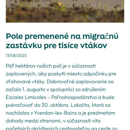
Pole premenené na migračnú
zastávku pre tisíce vtákov
13/08/2025
Päť hektárov našich polí je v súčasnosti
zaplavených, aby poskytli miesto odpočinku pre
sťahovavé vtáky. Dobrovoľné zaplavovanie sa
začalo 1. augusta v spolupráci so združením
Escales Limicoles – Poľnohospodárstvo a bude
pokračovať do 30. októbra. Lokalita, ktorá sa
nachádza v Yverdon-les-Bains a je predmetom
dohody medzi stranami, v súčasnosti víta
početných okrídlených cestovateľov na ceste zo