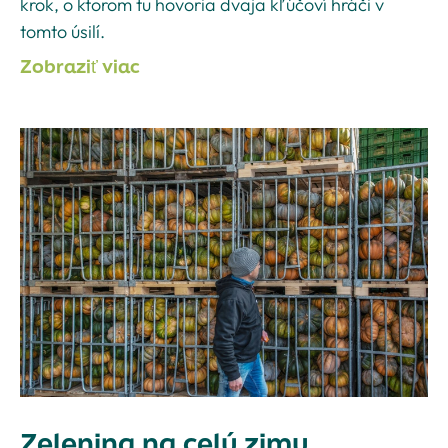
krok, o ktorom tu hovoria dvaja kľúčoví hráči v
tomto úsilí.
Zobraziť viac
Zelenina na celú zimu