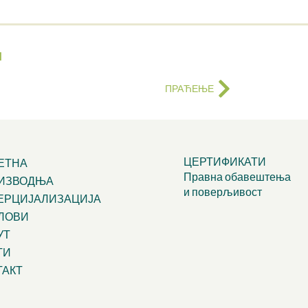
и
ПРАЋЕЊЕ
ЦЕРТИФИКАТИ
ЕТНА
Правна обавештења
ИЗВОДЊА
и поверљивост
ЕРЦИЈАЛИЗАЦИЈА
ЛОВИ
УТ
ТИ
ТАКТ