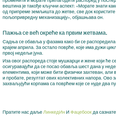
променити и морате прилагодити распоред у послед
вештина је такође кључни аспект: «Морате знати как
од припреме земљишта до жетве, све док користите
пољопривредну механизацију», објашњава он.
Пажња се већ окреће ка првим жетвама.
Садња се обавља у фазама како би се распоредила ж
крајем априла. За остало поврће, које има дужи цикл
првој недељи јуна.
Иза овог распореда стоје мушкарци и жене који ће 
осигуравајући да се посао обавља шест дана у недељ
елементима, који може бити физички захтеван, али 
и пробате, резултат ових колективних напора. Ово 
захваљујући корпама са поврћем које се нуде два п
Пратите нас даље
ЛинкедИн
И
Фацебоок
да сазнате