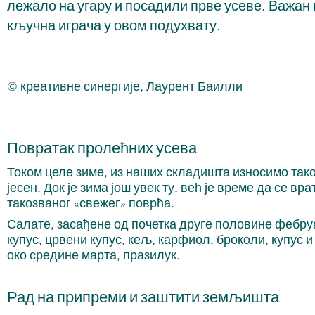
лежало на угару и посадили прве усеве. Важан 
кључна играча у овом подухвату.
© креативне синергије, Лаурент Баилли
Повратак пролећних усева
Током целе зиме, из наших складишта износимо так
јесен. Док је зима још увек ту, већ је време да се 
такозваног «свежег» поврћа.
Салате, засађене од почетка друге половине фебруа
купус, црвени купус, кељ, карфиол, броколи, купус и
око средине марта, празилук.
Рад на припреми и заштити земљишта