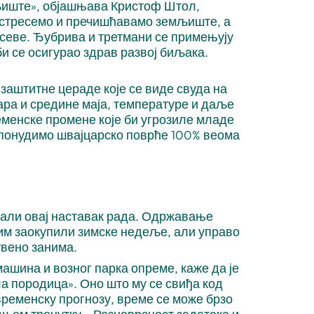
иште», објашњава Кристоф Штол,
астресемо и пречишћавамо земљиште, а
усеве. Ђубрива и третмани се примењују
би се осигурао здрав развој биљака.
заштитне цераде које се виде свуда на
ра и средине маја, температуре и даље
еменске промене које би угрозиле младе
 понудимо швајцарско поврће 100% веома
ли овај наставак рада. Одржавање
им заокупили зимске недеље, али управо
твено занима.
шина и возног парка опреме, каже да је
ла породица». Оно што му се свиђа код
временску прогнозу, време се може брзо