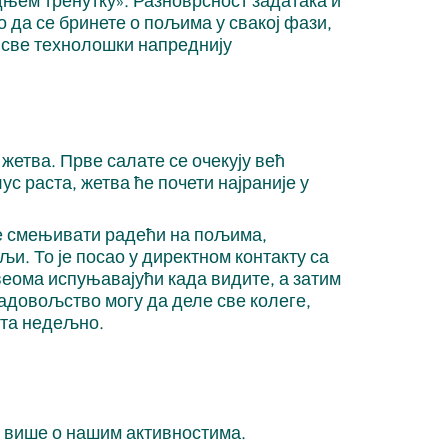
њем тренутку». Разноврсност задатака и
о да се бринете о пољима у свакој фази,
 све технолошки напреднију
етва. Прве салате се очекују већ
ус раста, жетва ће почети најраније у
се смењивати радећи на пољима,
и. То је посао у директном контакту са
веома испуњавајући када видите, а затим
задовољство могу да деле све колеге,
ута недељно.
 више о нашим активностима.