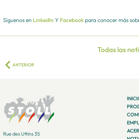
Síguenos en
LinkedIn
Y
Facebook
para conocer más sobre
Todas las not
ANTERIOR
INIC
PRO
COME
EMP
ACER
Rue des Uttins 35
NOTI