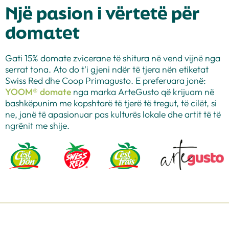
Një pasion i vërtetë për
domatet
Gati 15% domate zvicerane të shitura në vend vijnë nga
serrat tona. Ato do t'i gjeni ndër të tjera nën etiketat
Swiss Red dhe Coop Primagusto. E preferuara jonë:
YOOM® domate
nga marka ArteGusto që krijuam në
bashkëpunim me kopshtarë të tjerë të tregut, të cilët, si
ne, janë të apasionuar pas kulturës lokale dhe artit të të
ngrënit me shije.