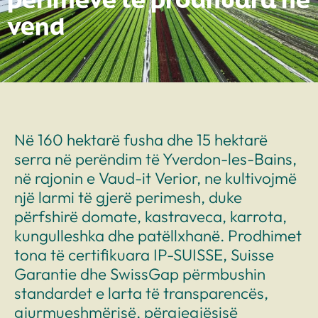
vend
Në 160 hektarë fusha dhe 15 hektarë
serra në perëndim të Yverdon-les-Bains,
në rajonin e Vaud-it Verior, ne kultivojmë
një larmi të gjerë perimesh, duke
përfshirë domate, kastraveca, karrota,
kungulleshka dhe patëllxhanë. Prodhimet
tona të certifikuara IP-SUISSE, Suisse
Garantie dhe SwissGap përmbushin
standardet e larta të transparencës,
gjurmueshmërisë, përgjegjësisë