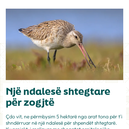
Një ndalesë shtegtare
për zogjtë
Çdo vit, ne përmbysim 5 hektarë nga arat tona për t'i
shndërruar në një ndalesë për shpendët shtegtarë.