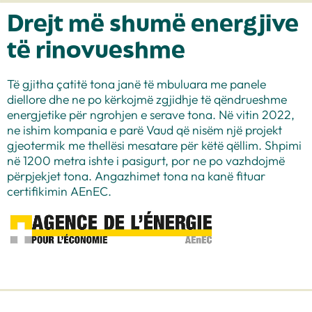
Drejt më shumë energjive
të rinovueshme
Të gjitha çatitë tona janë të mbuluara me panele
diellore dhe ne po kërkojmë zgjidhje të qëndrueshme
energjetike për ngrohjen e serave tona. Në vitin 2022,
ne ishim kompania e parë Vaud që nisëm një projekt
gjeotermik me thellësi mesatare për këtë qëllim. Shpimi
në 1200 metra ishte i pasigurt, por ne po vazhdojmë
përpjekjet tona. Angazhimet tona na kanë fituar
certifikimin AEnEC.