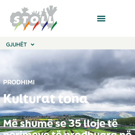
GJUHËT
PRODHIMI
Kulturat tona
Më shumë se 35 lloje të
perimeve të prodhuara në