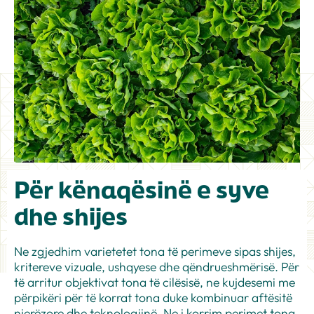
Për kënaqësinë e syve
dhe shijes
Ne zgjedhim varietetet tona të perimeve sipas shijes,
kritereve vizuale, ushqyese dhe qëndrueshmërisë. Për
të arritur objektivat tona të cilësisë, ne kujdesemi me
përpikëri për të korrat tona duke kombinuar aftësitë
njerëzore dhe teknologjinë. Ne i korrim perimet tona