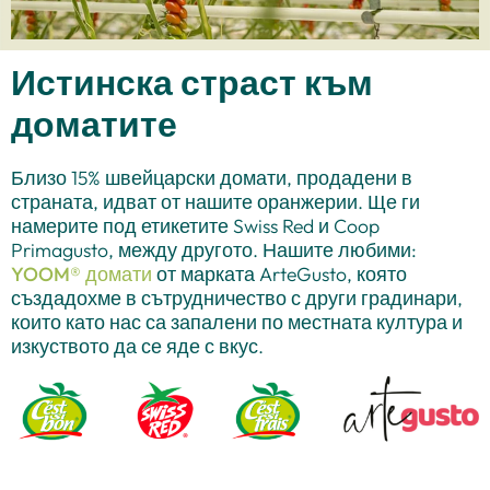
Истинска страст към
доматите
Близо 15% швейцарски домати, продадени в
страната, идват от нашите оранжерии. Ще ги
намерите под етикетите Swiss Red и Coop
Primagusto, между другото. Нашите любими:
YOOM® домати
от марката ArteGusto, която
създадохме в сътрудничество с други градинари,
които като нас са запалени по местната култура и
изкуството да се яде с вкус.