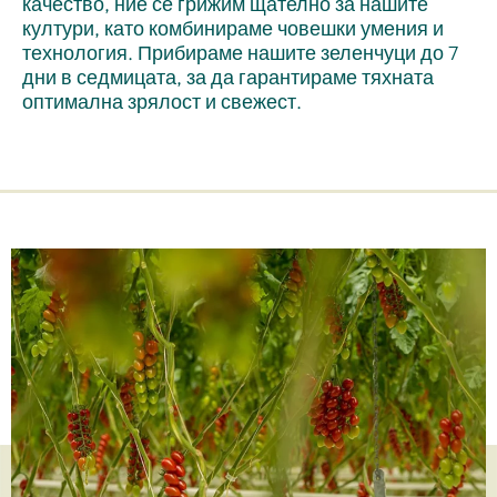
качество, ние се грижим щателно за нашите
култури, като комбинираме човешки умения и
технология. Прибираме нашите зеленчуци до 7
дни в седмицата, за да гарантираме тяхната
оптимална зрялост и свежест.