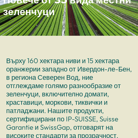
зеленчуци
Върху 160 хектара ниви и 15 хектара
оранжерии западно от Ивердон-ле-Бен,
в региона Северен Вод, ние
отглеждаме голямо разнообразие от
зеленчуци, включително домати,
краставици, моркови, тиквички и
патладжани. Нашите продукти,
сертифицирани по IP-SUISSE, Suisse
Garantie и SwissGap, отговарят на
високите стандарти за прозрачност,