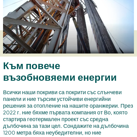
Към повече
възобновяеми енергии
Всички наши покриви са покрити със слънчеви
панели и ние търсим устойчиви енергийни
решения за отопление на нашите оранжерии. През
2022 г. ние бяхме първата компания от Во, която
стартира геотермален проект със средна
дълбочина за тази цел. Сондажите на дълбочина
1200 метра бяха неубедителни, но ние