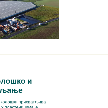
олошко и
вљање
еколошки прихватљива
 У пластеницима је