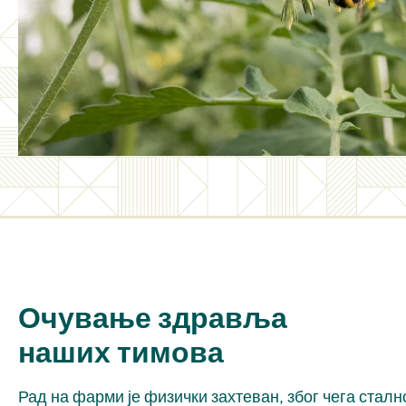
Очување здравља
наших тимова
Рад на фарми је физички захтеван, због чега сталн