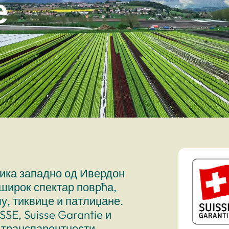
е
ника западно од Ивердон
 широк спектар поврћа,
у, тиквице и патлиџане.
SE, Suisse Garantie и
 транспарентности,