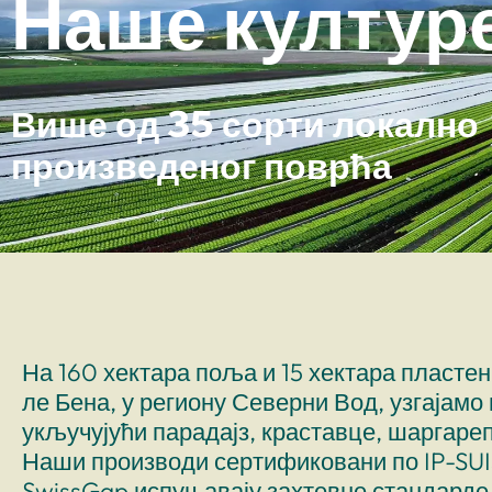
Наше култур
Више од 35 сорти локално
произведеног поврћа
На 160 хектара поља и 15 хектара пласте
ле Бена, у региону Северни Вод, узгајамо
укључујући парадајз, краставце, шаргареп
Наши производи сертификовани по IP-SUIS
SwissGap испуњавају захтевне стандарде