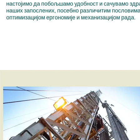
настојимо да побољшамо удобност и сачувамо зд
наших запослених, посебно различитим пословима
оптимизацијом ергономије и механизацијом рада.