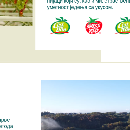
пијаци који су, као и ми, страстве
уметност једења са укусом.
прве
метода