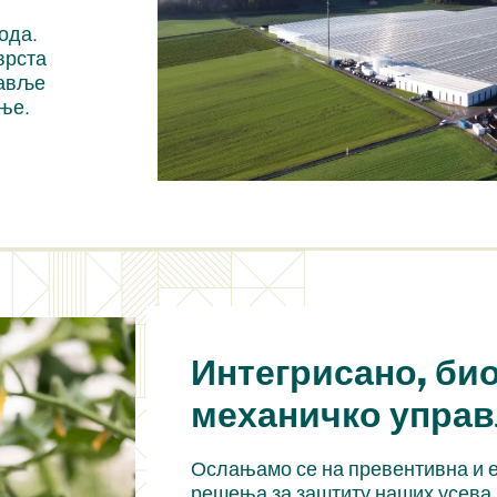
ода.
врста
равље
ње.
Интегрисано, би
механичко упра
Ослањамо се на превентивна и 
решења за заштиту наших усева.