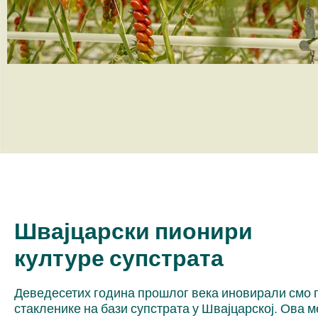
Швајцарски пионири
културе супстрата
Деведесетих година прошлог века иновирали смо 
стакленике на бази супстрата у Швајцарској. Ова 