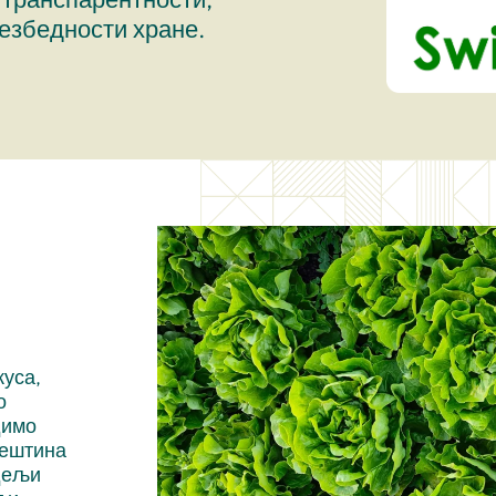
езбедности хране.
куса,
о
димо
вештина
едељи