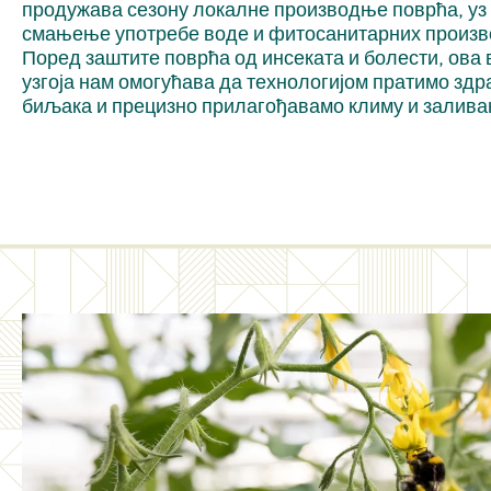
продужава сезону локалне производње поврћа, уз
смањење употребе воде и фитосанитарних произв
Поред заштите поврћа од инсеката и болести, ова 
узгоја нам омогућава да технологијом пратимо зд
биљака и прецизно прилагођавамо климу и залива