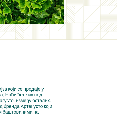
за који се продаје у
а. Наћи ћете их под
густо, између осталих.
д бренда АртеГусто који
им баштованима на