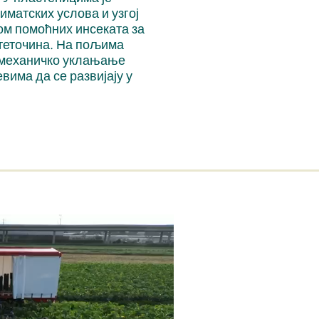
матских услова и узгој
ом помоћних инсеката за
теточина. На пољима
е механичко уклањање
вима да се развијају у