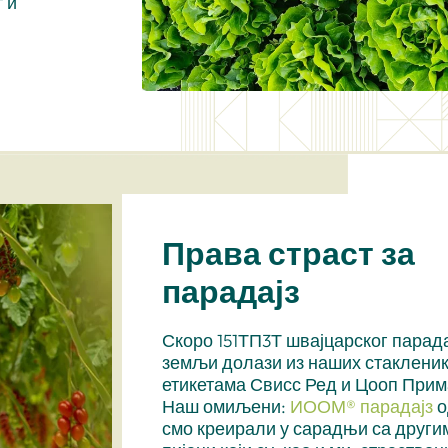
 и
Права страст за
парадајз
Скоро 151ТП3Т швајцарског парадај
земљи долази из наших стакленик
етикетама Свисс Ред и Цооп Прима
Наш омиљени:
ИООМ® парадајз
о
смо креирали у сарадњи са друг