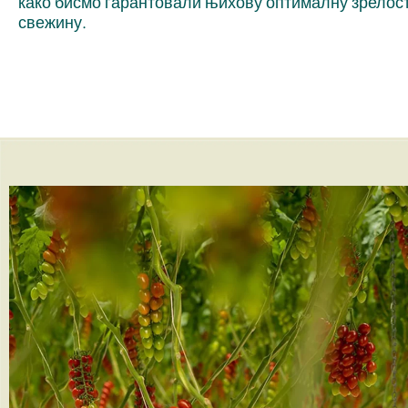
како бисмо гарантовали њихову оптималну зрелост
свежину.