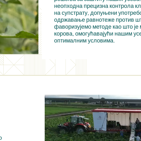
неопходна прецизна контрола кли
на супстрату, допуњени употреб
одржавање равнотеже против ш
фаворизујемо методе као што ј
корова, омогућавајући нашим усе
оптималним условима.
о