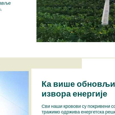
равље
,
Ка више обновљ
извора енергије
Сви наши кровови су покривени 
тражимо одржива енергетска реш