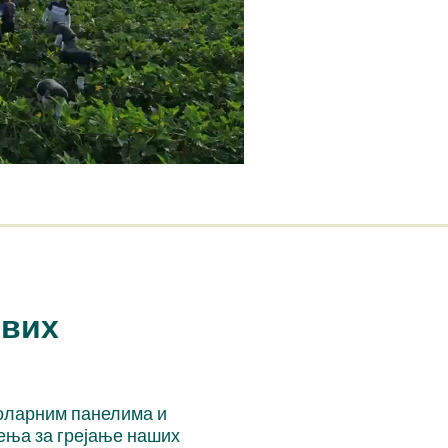
ивих
соларним панелима и
ења за грејање наших