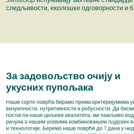
следљивости, еколошке одговорности и б
За задовољство очију и
укусних пупољака
Наше сорте поврћа бирамо према критеријумима у
визуелности, нутритивности и робусности. Да бисм
постигли наше циљеве квалитета, ми пажљиво во
рачуна о нашим усевима комбиновањем људских 
и технологије. Беремо наше поврће до 7 дана у н