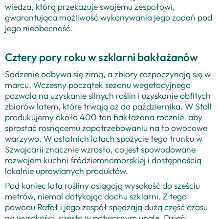
wiedza, którą przekazuje swojemu zespołowi,
gwarantująca możliwość wykonywania jego zadań pod
jego nieobecność.
Cztery pory roku w szklarni bakłażanów
Sadzenie odbywa się zimą, a zbiory rozpoczynają się w
marcu. Wczesny początek sezonu wegetacyjnego
pozwala na uzyskanie silnych roślin i uzyskanie obfitych
zbiorów latem, które trwają aż do października. W Stoll
produkujemy około 400 ton bakłażana rocznie, aby
sprostać rosnącemu zapotrzebowaniu na to owocowe
warzywo. W ostatnich latach spożycie tego trunku w
Szwajcarii znacznie wzrosło, co jest spowodowane
rozwojem kuchni śródziemnomorskiej i dostępnością
lokalnie uprawianych produktów.
Pod koniec lata rośliny osiągają wysokość do sześciu
metrów, niemal dotykając dachu szklarni. Z tego
powodu Rafał i jego zespół spędzają dużą część czasu
na wysokości, często w potwornym upale. Dzień