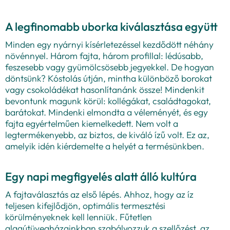
A legfinomabb uborka kiválasztása együtt
Minden egy nyárnyi kísérletezéssel kezdődött néhány
növénnyel. Három fajta, három profillal: lédúsabb,
feszesebb vagy gyümölcsösebb jegyekkel. De hogyan
döntsünk? Kóstolás útján, mintha különböző borokat
vagy csokoládékat hasonlítanánk össze! Mindenkit
bevontunk magunk körül: kollégákat, családtagokat,
barátokat. Mindenki elmondta a véleményét, és egy
fajta egyértelműen kiemelkedett. Nem volt a
legtermékenyebb, az biztos, de kiváló ízű volt. Ez az,
amelyik idén kiérdemelte a helyét a termésünkben.
Egy napi megfigyelés alatt álló kultúra
A fajtaválasztás az első lépés. Ahhoz, hogy az íz
teljesen kifejlődjön, optimális termesztési
körülményeknek kell lenniük. Fűtetlen
alagútüvegházainkban szabályozzuk a szellőzést, az