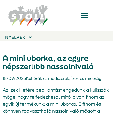
NYELVEK
A mini uborka, az egyre
népszerűbb nassolnivaló
18/09/2025
Kultúrák és módszerek
,
Ízek és minőség
Az Ízek Hetére bepillantást engedünk a kulisszák
mögé, hogy felfedezhesd, mitől olyan finom az
egyik új termékünk: a mini uborka. E finom és
könnyen fogyasztható nassolnivaló mögött a