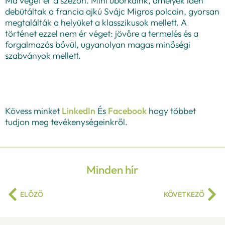
Ma véget ér a szezon. Mini uborkáink, amelyek idén
debütáltak a francia ajkú Svájc Migros polcain, gyorsan
megtalálták a helyüket a klasszikusok mellett. A
történet ezzel nem ér véget: jövőre a termelés és a
forgalmazás bővül, ugyanolyan magas minőségi
szabványok mellett.
Kövess minket
LinkedIn
És
Facebook
hogy többet
tudjon meg tevékenységeinkről.
Minden hír
ELŐZŐ
KÖVETKEZŐ