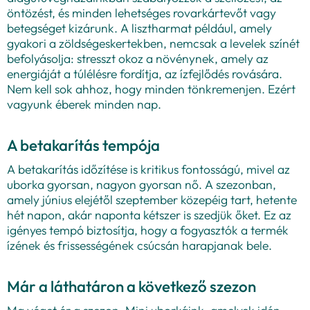
öntözést, és minden lehetséges rovarkártevőt vagy
betegséget kizárunk. A lisztharmat például, amely
gyakori a zöldségeskertekben, nemcsak a levelek színét
befolyásolja: stresszt okoz a növénynek, amely az
energiáját a túlélésre fordítja, az ízfejlődés rovására.
Nem kell sok ahhoz, hogy minden tönkremenjen. Ezért
vagyunk éberek minden nap.
A betakarítás tempója
A betakarítás időzítése is kritikus fontosságú, mivel az
uborka gyorsan, nagyon gyorsan nő. A szezonban,
amely június elejétől szeptember közepéig tart, hetente
hét napon, akár naponta kétszer is szedjük őket. Ez az
igényes tempó biztosítja, hogy a fogyasztók a termék
ízének és frissességének csúcsán harapjanak bele.
Már a láthatáron a következő szezon