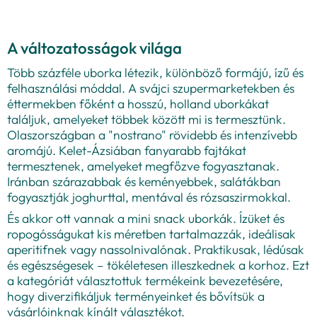
A változatosságok világa
Több százféle uborka létezik, különböző formájú, ízű és
felhasználási móddal. A svájci szupermarketekben és
éttermekben főként a hosszú, holland uborkákat
találjuk, amelyeket többek között mi is termesztünk.
Olaszországban a "nostrano" rövidebb és intenzívebb
aromájú. Kelet-Ázsiában fanyarabb fajtákat
termesztenek, amelyeket megfőzve fogyasztanak.
Iránban szárazabbak és keményebbek, salátákban
fogyasztják joghurttal, mentával és rózsaszirmokkal.
És akkor ott vannak a mini snack uborkák. Ízüket és
ropogósságukat kis méretben tartalmazzák, ideálisak
aperitifnek vagy nassolnivalónak. Praktikusak, lédúsak
és egészségesek – tökéletesen illeszkednek a korhoz. Ezt
a kategóriát választottuk termékeink bevezetésére,
hogy diverzifikáljuk terményeinket és bővítsük a
vásárlóinknak kínált választékot.