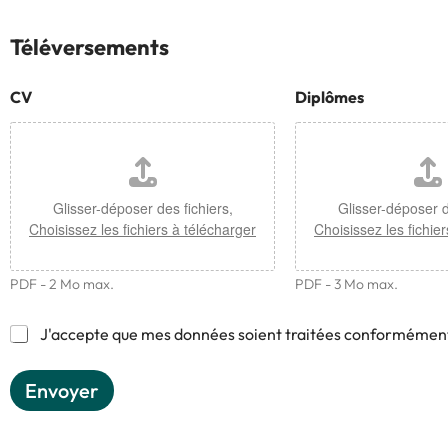
Téléversements
CV
Diplômes
Glisser-déposer des fichiers,
Glisser-déposer d
Choisissez les fichiers à télécharger
Choisissez les fichie
PDF - 2 Mo max.
PDF - 3 Mo max.
C
J'accepte que mes données soient traitées conformément
a
s
Envoyer
e
s
à
c